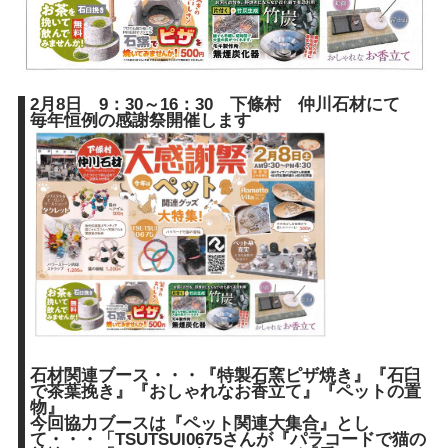
2月8日 9：30～16：30 下條村 仲川石材にて
毎年恒例の感謝祭開催します
石材関連ブース・・・『特製石窯ピザ焼き』『石臼
で茶葉挽き』『おしゃれなお香立て』『ペットの置
物』
今回協力ブースは『ペット関連大集合』とし
て・・・「TSUTSUI0675さんが『パラコードで猫の