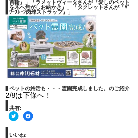
首輪』」「ラメットヴィータさんが『愛しのペット
を木へ焦がしお絵かき』」「タクレットさんが『ﾊﾟ
ﾜｰｽﾄｰﾝ肉球ストラップ』」
ペットの終活も・・・霊園完成しました。のご紹介
2/8は下條へ！
共有:
ク
Facebook
リ
で
ッ
共
ク
有
し
す
て
る
いいね:
Twitter
に