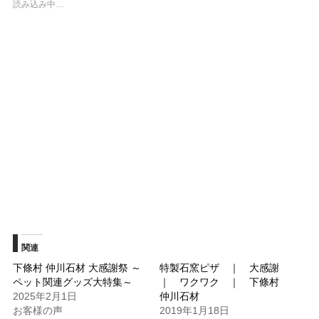
読み込み中…
で
は
共
ク
有
リ
(新
ッ
し
ク
い
し
ウ
て
ィ
く
ン
だ
ド
さ
ウ
い
で
(新
開
し
き
い
ま
ウ
す)
ィ
ン
ド
ウ
で
開
き
ま
す)
関連
下條村 仲川石材 大感謝祭 ～
特製石窯ピザ ｜ 大感謝
ペット関連グッズ大特集～
｜ ワクワク ｜ 下條村
2025年2月1日
仲川石材
お客様の声
2019年1月18日