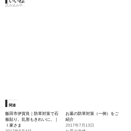
いいね:
Twitter
に
読み込み中…
で
は
共
ク
有
リ
(新
ッ
し
ク
い
し
ウ
て
ィ
く
ン
だ
ド
さ
ウ
い
で
(新
開
し
き
い
ま
ウ
す)
ィ
ン
ド
ウ
で
開
き
ま
す)
関連
飯田市伊賀良｜防草対策で石
お墓の防草対策（一例）をご
板貼り。乱形もきれいに。｜
紹介
Ｉ家さま
2017年7月13日