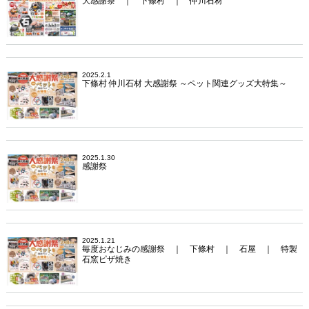
大感謝祭 ｜ 下條村 ｜ 仲川石材
2025.2.1
下條村 仲川石材 大感謝祭 ～ペット関連グッズ大特集～
2025.1.30
感謝祭
2025.1.21
毎度おなじみの感謝祭 ｜ 下條村 ｜ 石屋 ｜ 特製
石窯ピザ焼き