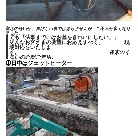
寒さのせいか、
喜ばしい事ではありませんが
、ご不幸が多くなり
ました。
でも『法事までにはお墓をきれいにしたい。』
そんなお客さまの要望にお応えすべく、 現
場対応をいたしま
す。
将来のく
るいの心配ご無用
。
⓵日中はジェットヒーター