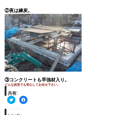
②夜は練炭。
③コンクリートも早強材入り。
どんな状況でも安心してお任せ下さい。
共有:
ク
Facebook
リ
で
ッ
共
ク
有
し
す
て
る