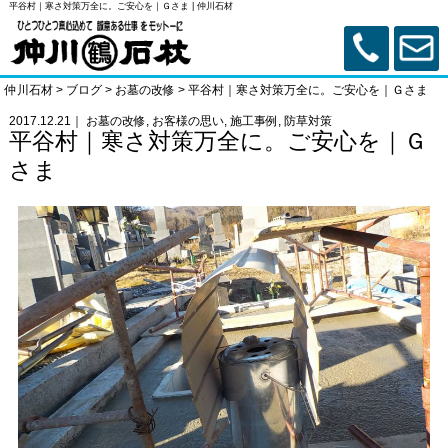
平谷村｜寒さ対策万全に。ご安心を｜Ｇさま | 仲川石材
仲川石材
>
ブログ
>
お墓の改修
>
平谷村｜寒さ対策万全に。ご安心を｜Ｇさま
2017.12.21｜
お墓の改修
,
お客様の思い
,
施工事例
,
防草対策
平谷村｜寒さ対策万全に。ご安心を｜Ｇ
さま