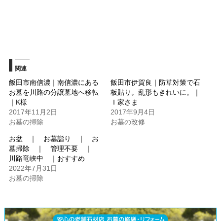
ド
ウ
で
開
き
ま
す)
関連
飯田市南信濃｜南信濃にある
飯田市伊賀良｜防草対策で石
お墓を川路の分譲墓地へ移転
板貼り。乱形もきれいに。｜
｜K様
Ｉ家さま
2017年11月2日
2017年9月4日
お墓の掃除
お墓の改修
お盆 ｜ お墓詣り ｜ お
墓掃除 ｜ 管理不要 ｜
川路竜峡中 ｜おすすめ
2022年7月31日
お墓の掃除