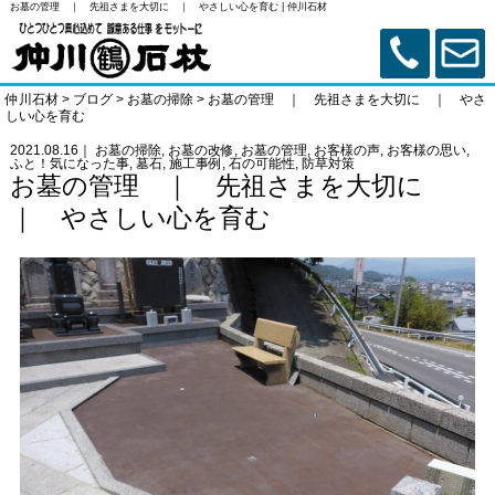
お墓の管理 ｜ 先祖さまを大切に ｜ やさしい心を育む | 仲川石材
仲川石材
>
ブログ
>
お墓の掃除
>
お墓の管理 ｜ 先祖さまを大切に ｜ やさ
しい心を育む
2021.08.16｜
お墓の掃除
,
お墓の改修
,
お墓の管理
,
お客様の声
,
お客様の思い
,
ふと！気になった事
,
墓石
,
施工事例
,
石の可能性
,
防草対策
お墓の管理 ｜ 先祖さまを大切に
｜ やさしい心を育む