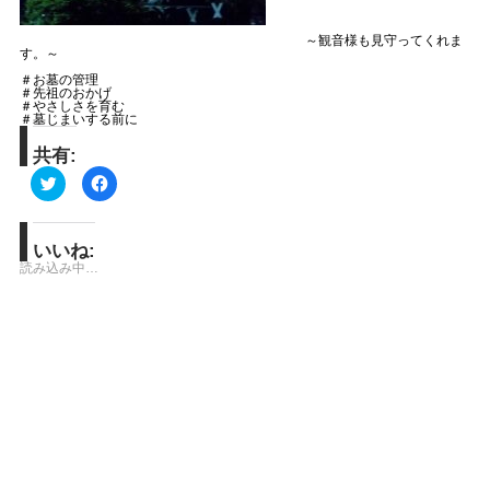
～観音様も見守ってくれま
す。～
＃お墓の管理
＃先祖のおかげ
＃やさしさを育む
＃墓じまいする前に
共有:
ク
Facebook
リ
で
ッ
共
ク
有
し
す
て
る
いいね:
Twitter
に
読み込み中…
で
は
共
ク
有
リ
(新
ッ
し
ク
い
し
ウ
て
ィ
く
ン
だ
ド
さ
ウ
い
で
(新
開
し
き
い
ま
ウ
す)
ィ
ン