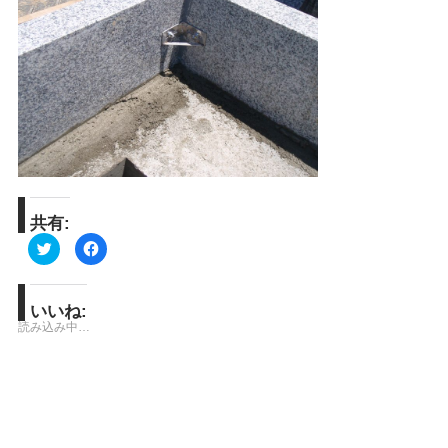
共有:
ク
Facebook
リ
で
ッ
共
ク
有
し
す
て
る
いいね:
Twitter
に
読み込み中…
で
は
共
ク
有
リ
(新
ッ
し
ク
い
し
ウ
て
ィ
く
ン
だ
ド
さ