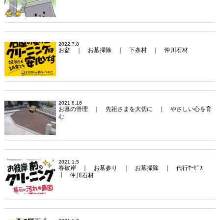
2022.7.8
お盆 ｜ お墓掃除 ｜ 下条村 ｜ 仲川石材
2021.8.16
お墓の管理 ｜ 先祖さまを大切に ｜ やさしい心を育
む
2021.1.5
春彼岸 ｜ お墓参り ｜ お墓掃除 ｜ 代行ｻｰﾋﾞｽ
｜ 仲川石材