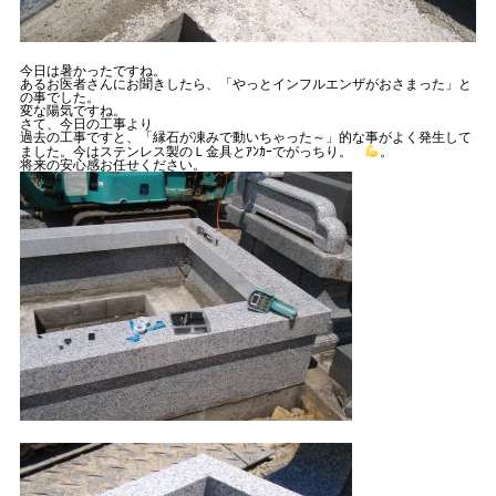
今日は暑かったですね。
あるお医者さんにお聞きしたら、「やっとインフルエンザがおさまった」と
の事でした。
変な陽気ですね。
さて、今日の工事より
過去の工事ですと、「縁石が凍みで動いちゃった～」的な事がよく発生して
ました。今はステンレス製のＬ金具とｱﾝｶｰでがっちり。
。
将来の安心感お任せください。