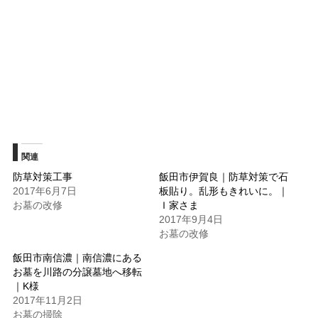
ウ
い
で
(新
開
し
き
い
ま
ウ
す)
ィ
ン
ド
ウ
で
開
き
ま
す)
関連
防草対策工事
飯田市伊賀良｜防草対策で石
2017年6月7日
板貼り。乱形もきれいに。｜
お墓の改修
Ｉ家さま
2017年9月4日
お墓の改修
飯田市南信濃｜南信濃にある
お墓を川路の分譲墓地へ移転
｜K様
2017年11月2日
お墓の掃除